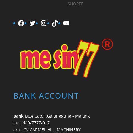
SHOPEE
Facebook
Twitter
Instagram
TikTok
YouTube
BANK ACCOUNT
Bank BCA
Cab.Jl.Galunggung - Malang
a/c : 440-7777-017
a/n : CV CARMEL HILL MACHINERY