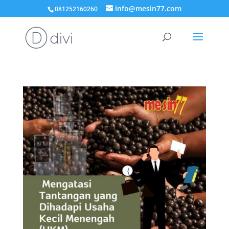
info@mesin77.com
081252160260