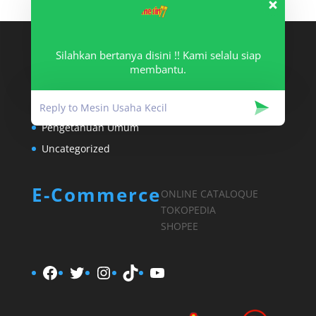
Silahkan bertanya disini !! Kami selalu siap
Article Categories
membantu.
Info Mesin
Mesin UKM
Pengetahuan Umum
Uncategorized
E-Commerce
ONLINE CATALOQUE
TOKOPEDIA
SHOPEE
Facebook
Twitter
Instagram
TikTok
YouTube