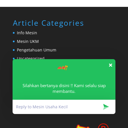
Article Categories
Info Mesin
Mesin UKM
Pengetahuan Umum
Uncategorized
E-Commerce
ONLINE CATALOQUE
TOKOPEDIA
Silahkan bertanya disini !! Kami selalu siap
SHOPEE
membantu.
Facebook
Twitter
Instagram
TikTok
YouTube