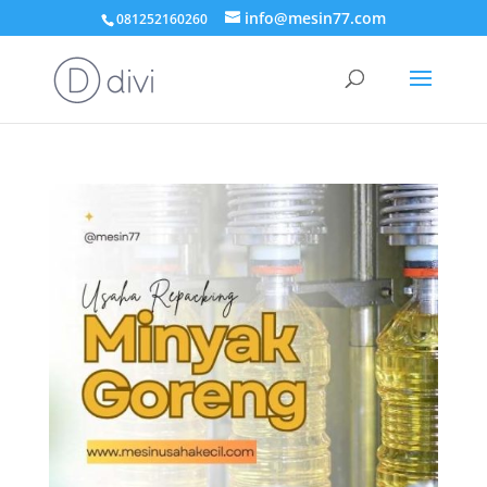
info@mesin77.com
081252160260