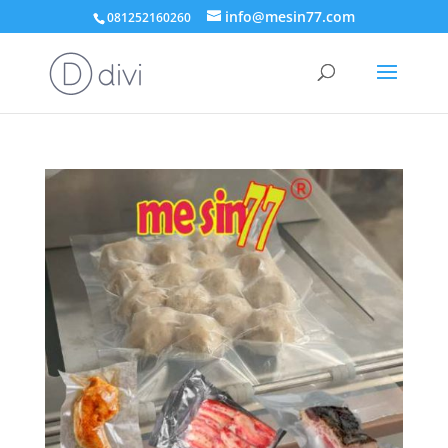
info@mesin77.com
081252160260