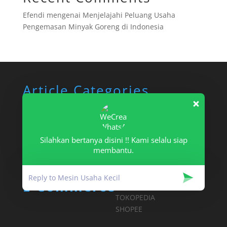
Efendi
mengenai
Menjelajahi Peluang Usaha
Pengemasan Minyak Goreng di Indonesia
Article Categories
Info Mesin
Mesin UKM
Pengetahuan Umum
Silahkan bertanya disini !! Kami selalu siap
membantu.
Uncategorized
E-Commerce
ONLINE CATALOQUE
TOKOPEDIA
SHOPEE