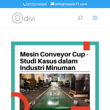
info@mesin77.com
081252160260