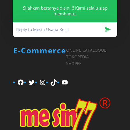
Info Mesin
Silahkan bertanya disini !! Kami selalu siap
membantu.
Mesin UKM
Pengetahuan Umum
Uncategorized
E-Commerce
ONLINE CATALOQUE
TOKOPEDIA
SHOPEE
Facebook
Twitter
Instagram
TikTok
YouTube