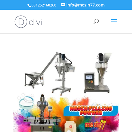
info@mesin77.com
081252160260