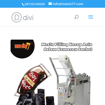
info@mesin77.com
081252160260