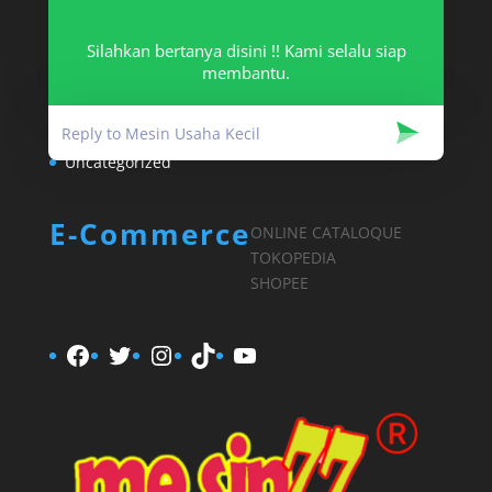
Article Categories
Silahkan bertanya disini !! Kami selalu siap
Info Mesin
membantu.
Mesin UKM
Pengetahuan Umum
Uncategorized
E-Commerce
ONLINE CATALOQUE
TOKOPEDIA
SHOPEE
Facebook
Twitter
Instagram
TikTok
YouTube